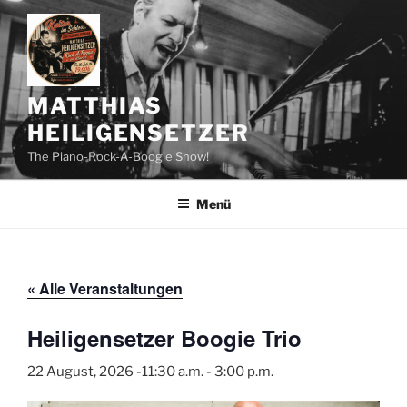
Zum
Inhalt
springen
MATTHIAS
HEILIGENSETZER
The Piano-Rock-A-Boogie Show!
Menü
« Alle Veranstaltungen
Heiligensetzer Boogie Trio
22 August, 2026 -11:30 a.m.
-
3:00 p.m.